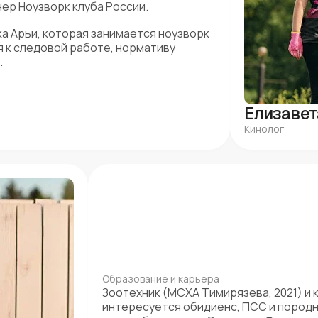
ер Ноузворк клуба России.
ка Арьи, которая занимается ноузворк
я к следовой работе, нормативу
.
Елизавет
Кинолог
Образование и карьера
Зоотехник (МСХА Тимирязева, 2021) и 
интересуется обидиенс, ПСС и пород