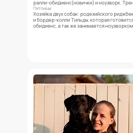
ралли-обидиенс(новички) и ноузворк. Трен
Питомцы
Хозяйка двух собак: родезийского риджбе
и бордер-колли Тильды, которая готовитс
обидиенс, а так же занимается ноузворком