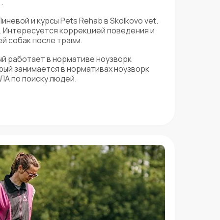
.
невой и курсы Pets Rehab в Skolkovo vet.
). Интересуется коррекцией поведения и
й собак после травм.
рый работает в нормативе ноузворк
рый занимается в нормативах ноузворк
 ЛА по поиску людей.