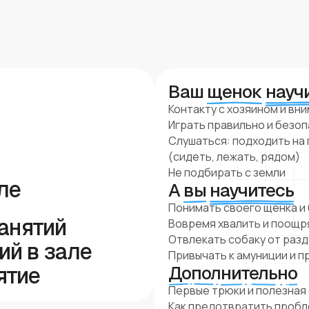
Ваш
щенок
науч
Контакту с хозяином и вн
Играть правильно и безо
Слушаться: подходить на
(сидеть, лежать, рядом)
Не подбирать с земли
ле
А
вы
научитесь
Понимать своего щенка и
занятий
Вовремя хвалить и поощр
Отвлекать собаку от раз
ий в зале
Привычать к амуниции и 
ятие
Дополнительно
Первые трюки и полезная
Как предотвратить проб