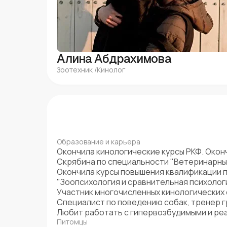
Алина Абдрахимова
Зоотехник /Кинолог
Образование и карьера
Окончила кинологические курсы РКФ. Оконч
Скрябина по специальности "Ветеринарный
Окончила курсы повышения квалификации 
"Зоопсихология и сравнительная психологи
Участник многочисленных кинологических
Специалист по поведению собак, тренер г
Любит работать с гипервозбудимыми и ре
Питомцы