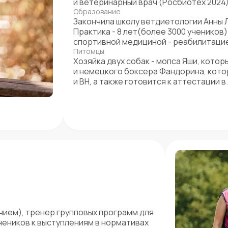
и ветеринарный врач (Росбиотех 2024)
Образование
Закончила школу ветдиетологии Анны Ли
Практика - 8 лет(более 3000 учеников
спортивной медициной - реабилитацие
Питомцы
Хозяйка двух собак - мопса Яши, кото
и немецкого боксера Фандорина, кото
и BH, а также готовится к аттестации в
чием), тренер групповых программ для
учеников к выступлениям в нормативах