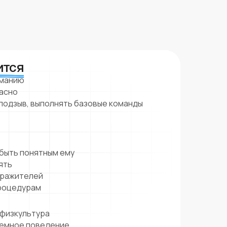
ится
иманию
пасно
 подзыв, выполнять базовые команды
 быть понятным ему
ять
дражителей
процедурам
 физкультура
лемное поведение