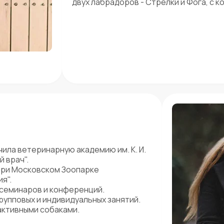
двух лабрадоров - Стрелки и Фога, с 
ила ветеринарную академию им. К. И.
 врач".
при Московском Зоопарке
я".
 семинаров и конференций.
рупповых и индивидуальных занятий.
активными собаками.