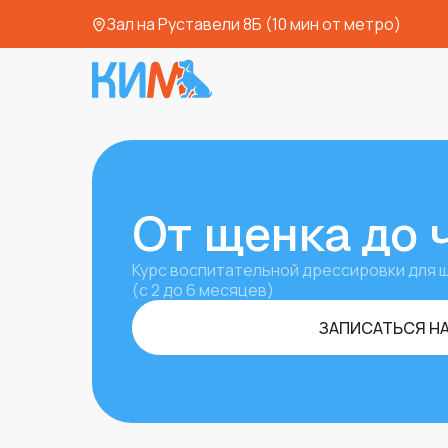
Зал на Руставели 8Б (10 мин от метро)
От щенка до 
Курс воспитательной дрессировки для 
(с 2 до 6 месяцев)
ЗАПИСАТЬСЯ НА