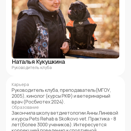
Наталья Кукушкина
Руководитель клуба
Карьера
Руководитель клуба, преподаватель(МГОУ,
2005), кинолог (курсы РКФ) и ветеринарный
врач (Росбиотех 2024).
Образование
Закончила школу ветдиетологии Анны Линевой
и курсы Pets Rehab в Skolkovo vet. Практика - 8
лет(более 3000 учеников). Интересуется
коррекцией поведения и спортивной