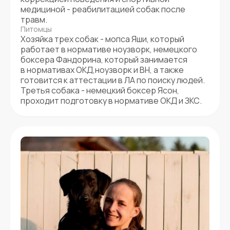
медициной - реабилитацией собак после
травм.
Питомцы
Хозяйка трех собак - мопса Яши, который
работает в нормативе ноузворк, немецкого
боксера Фандорина, который занимается
в нормативах ОКД,ноузворк и BH, а также
готовится к аттестации в ЛА по поиску людей.
Третья собака - немецкий боксер Ясон,
проходит подготовку в нормативе ОКД и ЗКС.