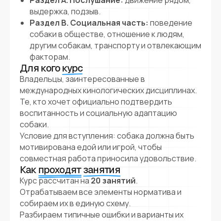
Раздел А. Послушание:
движение рядом,
выдержка, подзыв.
Раздел B. Социальная часть:
поведение
собаки в обществе, отношение к людям,
другим собакам, транспорту и отвлекающим
факторам.
Для кого
курс
Владельцы, заинтересованные в
международных кинологических дисциплинах.
Те, кто хочет официально подтвердить
воспитанность и социальную адаптацию
собаки.
Условие для вступления: собака должна быть
мотивирована едой или игрой, чтобы
совместная работа приносила удовольствие.
Как
проходят
занятия
Курс рассчитан на
20 занятий
.
Отрабатываем все элементы норматива и
собираем их в единую схему.
Разбираем типичные ошибки и варианты их