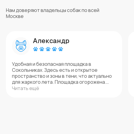
Нам доверяют владельцы собак по всей
Москве
Александр
Удобная и безопасная площадка в
Сокольниках. Здесь есть и открытое
пространство и зоны в тени, что актуально
для жаркого лета. Площадка огорожена.
Есть установленные правила, что все
Читать ещё
собаки на поводках, что убережет Вашу
собаку от нежелательных контактов.
Небольшие группы и внимание к каждой
собаке и владельцу. И самое главное, здесь
вас научат понимать и чувствовать своего
питомца и объяснят, как установить с ним
партнерские отношения. К каждой собаке