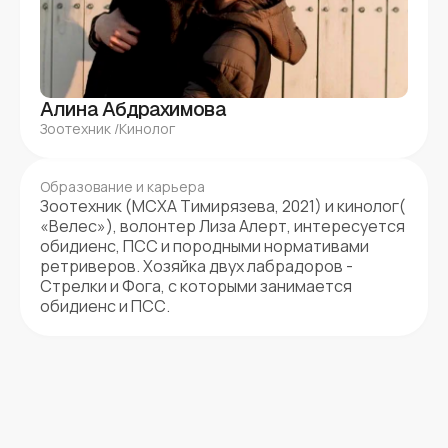
Алина Абдрахимова
Зоотехник /Кинолог
Образование и карьера
Зоотехник (МСХА Тимирязева, 2021) и кинолог(
«Велес»), волонтер Лиза Алерт, интересуется
обидиенс, ПСС и породными нормативами
ретриверов. Хозяйка двух лабрадоров -
Стрелки и Фога, с которыми занимается
обидиенс и ПСС.