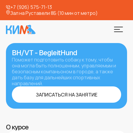
+7 (926) 575-71-13
Зал на Руставели 8Б (10 мин от метро)
BH/VT - BegleitHund
Поможет подготовить собаку к тому, чтобы
она могла быть полноценным, управляемым и
безопасным компаньоном в городе, а также
дать базу для дальнейших спортивных
направлений.
ЗАПИСАТЬСЯ НА ЗАНЯТИЕ
О курсе