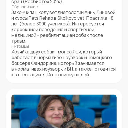
врач (Росбиотех 2024).
Образование
Закончила школу ветдиетологии Анны Линевой
и курсы Pets Rehab в Skolkovo vet. Практика - 8
лет(более 3000 учеников). Интересуется
коррекцией поведения и спортивной
медициной - реабилитацией собак после
травм.
Питомцы
Хозяйка двух собак - мопса Яши, который
работает в нормативе ноузворк и немецкого
боксера Фандорина, который занимается
в нормативах ноузворк и BH, а также готовится
к аттестации в ЛА по поиску людей.